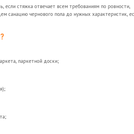
ь, если стяжка отвечает всем требованиям по ровности,
дем санацию чернового пола до нужных характеристик, е
м?
аркета, паркетной доски;
я);
та;