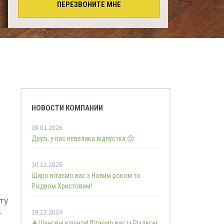
ПЕРЕЗВОНИТЕ МНЕ
НОВОСТИ КОМПАНИИ
09.01.2026
Друзі, у нас невелика відпустка 😊
30.12.2025
Щиро вітаємо вас з Новим роком та
Різдвом Христовим!
ту
-
19.12.2024
🎄Шановні клієнти! Вітаємо вас із Різдвом