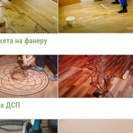
кета на фанеру
на ДСП