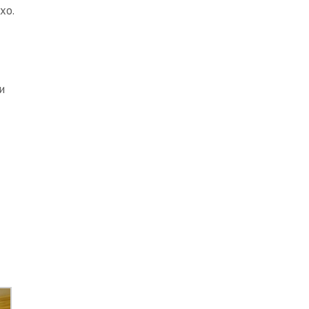
хо.
и